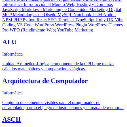
Informática
Introducción al Mundo Web, Hosting y Dominios
JavaScript
Markdown
Marketing de Contenidos
Marketing Digital
MCP
Metodologías de Diseño
MySQL
Notebook LLM
Notion
NPM
PHP
Python
React
SEO
Terminal
TypeScript
Unity
UX
Vibe
Coding
VS Code
WordPress
WordPress Plugin
WordPress Themes
Pro
WPO (Rendimiento Web)
YouTube Marketing
ALU
Informática
Unidad Aritmético-Lógica; componente de la CPU que realiza
cálculos matemáticos y comparaciones lógicas.
Arquitectura de Computador
Informática
Conjunto de elementos visibles para el programador de
ensamblador, como el juego de instrucciones y el mapa de memoria.
ASCII