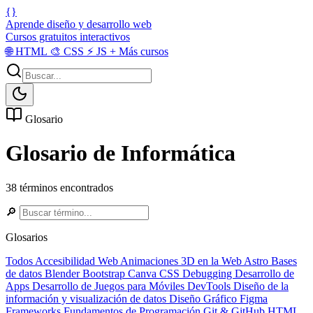
{}
Aprende diseño y desarrollo web
Cursos gratuitos interactivos
🌐
HTML
🎨
CSS
⚡
JS
+
Más cursos
Glosario
Glosario de Informática
38 términos encontrados
🔎
Glosarios
Todos
Accesibilidad Web
Animaciones 3D en la Web
Astro
Bases
de datos
Blender
Bootstrap
Canva
CSS
Debugging
Desarrollo de
Apps
Desarrollo de Juegos para Móviles
DevTools
Diseño de la
información y visualización de datos
Diseño Gráfico
Figma
Frameworks
Fundamentos de Programación
Git & GitHub
HTML