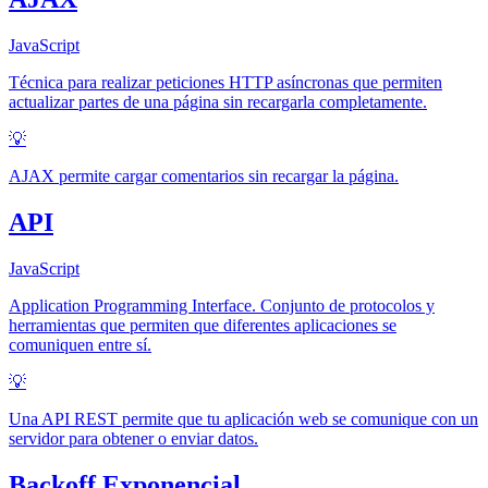
JavaScript
Técnica para realizar peticiones HTTP asíncronas que permiten
actualizar partes de una página sin recargarla completamente.
💡
AJAX permite cargar comentarios sin recargar la página.
API
JavaScript
Application Programming Interface. Conjunto de protocolos y
herramientas que permiten que diferentes aplicaciones se
comuniquen entre sí.
💡
Una API REST permite que tu aplicación web se comunique con un
servidor para obtener o enviar datos.
Backoff Exponencial