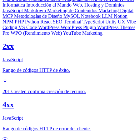
Informática
Introducción al Mundo Web, Hosting y Dominios
JavaScript
Markdown
Marketing de Contenidos
Marketing Digital
MCP
Metodologías de Diseño
MySQL
Notebook LLM
Notion
NPM
PHP
Python
React
SEO
Terminal
TypeScript
Unity
UX
Vibe
Coding
VS Code
WordPress
WordPress Plugin
WordPress Themes
Pro
WPO (Rendimiento Web)
YouTube Marketing
2xx
JavaScript
Rango de códigos HTTP de éxito.
💡
201 Created confirma creación de recurso.
4xx
JavaScript
Rango de códigos HTTP de error del cliente.
💡