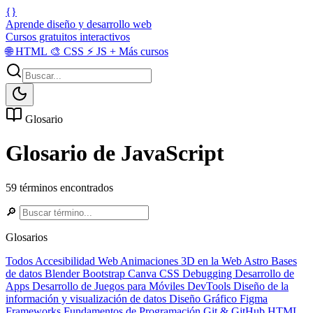
{}
Aprende diseño y desarrollo web
Cursos gratuitos interactivos
🌐
HTML
🎨
CSS
⚡
JS
+
Más cursos
Glosario
Glosario de JavaScript
59 términos encontrados
🔎
Glosarios
Todos
Accesibilidad Web
Animaciones 3D en la Web
Astro
Bases
de datos
Blender
Bootstrap
Canva
CSS
Debugging
Desarrollo de
Apps
Desarrollo de Juegos para Móviles
DevTools
Diseño de la
información y visualización de datos
Diseño Gráfico
Figma
Frameworks
Fundamentos de Programación
Git & GitHub
HTML