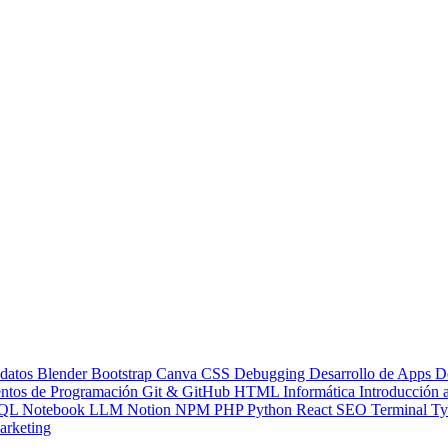
 datos
Blender
Bootstrap
Canva
CSS
Debugging
Desarrollo de Apps
D
ntos de Programación
Git & GitHub
HTML
Informática
Introducción
QL
Notebook LLM
Notion
NPM
PHP
Python
React
SEO
Terminal
Ty
rketing