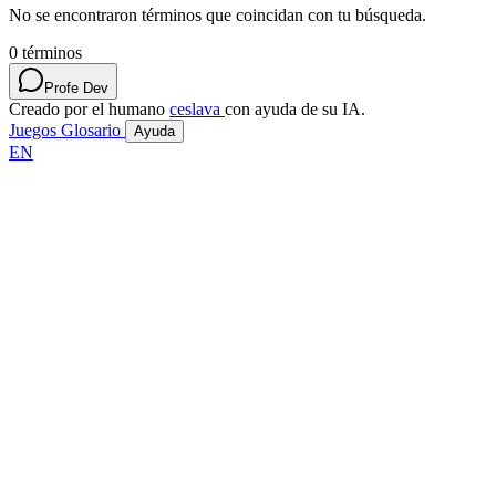
No se encontraron términos que coincidan con tu búsqueda.
0
términos
Profe Dev
Creado por el humano
ceslava
con ayuda de su IA.
Juegos
Glosario
Ayuda
EN