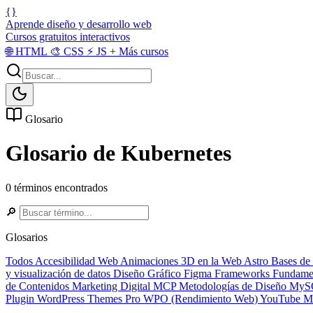
{}
Aprende diseño y desarrollo web
Cursos gratuitos interactivos
🌐
HTML
🎨
CSS
⚡
JS
+
Más cursos
Glosario
Glosario de Kubernetes
0 términos encontrados
🔎
Glosarios
Todos
Accesibilidad Web
Animaciones 3D en la Web
Astro
Bases de
y visualización de datos
Diseño Gráfico
Figma
Frameworks
Fundame
de Contenidos
Marketing Digital
MCP
Metodologías de Diseño
MyS
Plugin
WordPress Themes Pro
WPO (Rendimiento Web)
YouTube Ma