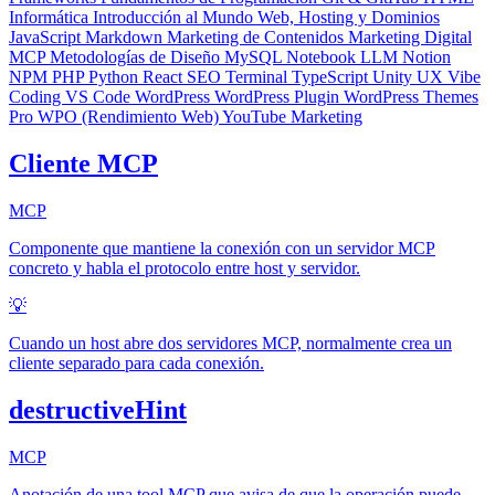
Informática
Introducción al Mundo Web, Hosting y Dominios
JavaScript
Markdown
Marketing de Contenidos
Marketing Digital
MCP
Metodologías de Diseño
MySQL
Notebook LLM
Notion
NPM
PHP
Python
React
SEO
Terminal
TypeScript
Unity
UX
Vibe
Coding
VS Code
WordPress
WordPress Plugin
WordPress Themes
Pro
WPO (Rendimiento Web)
YouTube Marketing
Cliente MCP
MCP
Componente que mantiene la conexión con un servidor MCP
concreto y habla el protocolo entre host y servidor.
💡
Cuando un host abre dos servidores MCP, normalmente crea un
cliente separado para cada conexión.
destructiveHint
MCP
Anotación de una tool MCP que avisa de que la operación puede