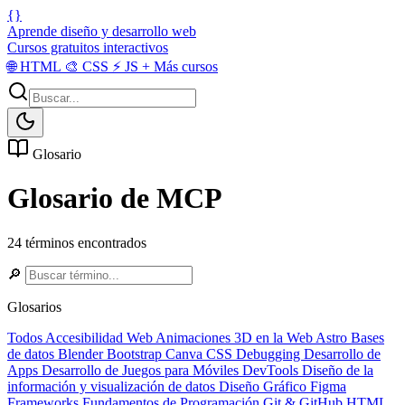
{}
Aprende diseño y desarrollo web
Cursos gratuitos interactivos
🌐
HTML
🎨
CSS
⚡
JS
+
Más cursos
Glosario
Glosario de MCP
24 términos encontrados
🔎
Glosarios
Todos
Accesibilidad Web
Animaciones 3D en la Web
Astro
Bases
de datos
Blender
Bootstrap
Canva
CSS
Debugging
Desarrollo de
Apps
Desarrollo de Juegos para Móviles
DevTools
Diseño de la
información y visualización de datos
Diseño Gráfico
Figma
Frameworks
Fundamentos de Programación
Git & GitHub
HTML