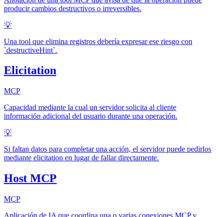
producir cambios destructivos o irreversibles.
💡
Una tool que elimina registros debería expresar ese riesgo con
`destructiveHint`.
Elicitation
MCP
Capacidad mediante la cual un servidor solicita al cliente
información adicional del usuario durante una operación.
💡
Si faltan datos para completar una acción, el servidor puede pedirlos
mediante elicitation en lugar de fallar directamente.
Host MCP
MCP
Aplicación de IA que coordina una o varias conexiones MCP y