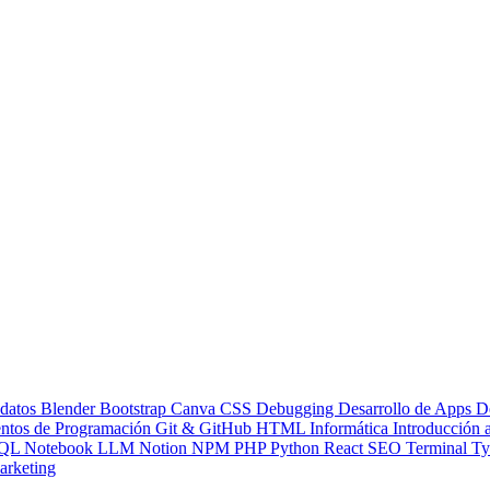
 datos
Blender
Bootstrap
Canva
CSS
Debugging
Desarrollo de Apps
D
ntos de Programación
Git & GitHub
HTML
Informática
Introducción
QL
Notebook LLM
Notion
NPM
PHP
Python
React
SEO
Terminal
Ty
rketing