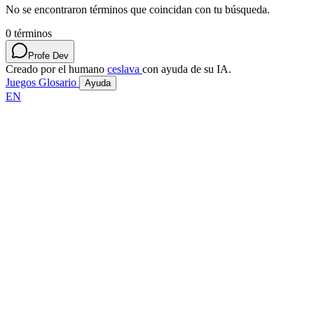
No se encontraron términos que coincidan con tu búsqueda.
0
términos
Profe Dev
Creado por el humano
ceslava
con ayuda de su IA.
Juegos
Glosario
Ayuda
EN