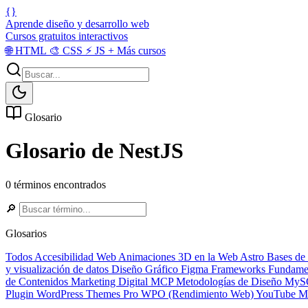
{}
Aprende diseño y desarrollo web
Cursos gratuitos interactivos
🌐
HTML
🎨
CSS
⚡
JS
+
Más cursos
Glosario
Glosario de NestJS
0 términos encontrados
🔎
Glosarios
Todos
Accesibilidad Web
Animaciones 3D en la Web
Astro
Bases de
y visualización de datos
Diseño Gráfico
Figma
Frameworks
Fundame
de Contenidos
Marketing Digital
MCP
Metodologías de Diseño
MyS
Plugin
WordPress Themes Pro
WPO (Rendimiento Web)
YouTube Ma