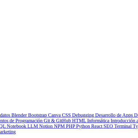
 datos
Blender
Bootstrap
Canva
CSS
Debugging
Desarrollo de Apps
D
ntos de Programación
Git & GitHub
HTML
Informática
Introducción
QL
Notebook LLM
Notion
NPM
PHP
Python
React
SEO
Terminal
Ty
rketing