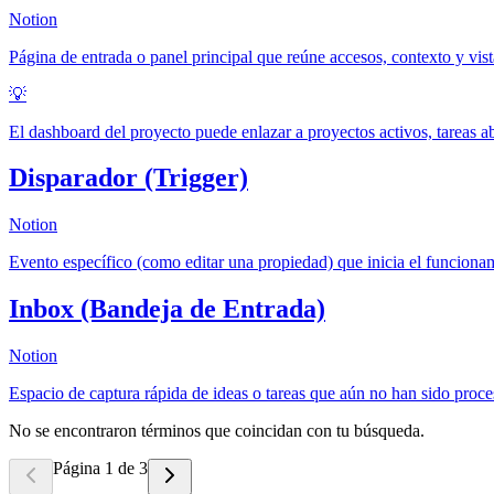
Notion
Página de entrada o panel principal que reúne accesos, contexto y vist
💡
El dashboard del proyecto puede enlazar a proyectos activos, tareas a
Disparador (Trigger)
Notion
Evento específico (como editar una propiedad) que inicia el funciona
Inbox (Bandeja de Entrada)
Notion
Espacio de captura rápida de ideas o tareas que aún no han sido proce
No se encontraron términos que coincidan con tu búsqueda.
Página 1 de 3