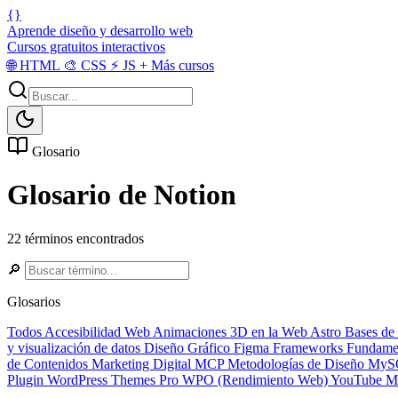
{}
Aprende diseño y desarrollo web
Cursos gratuitos interactivos
🌐
HTML
🎨
CSS
⚡
JS
+
Más cursos
Glosario
Glosario de Notion
22 términos encontrados
🔎
Glosarios
Todos
Accesibilidad Web
Animaciones 3D en la Web
Astro
Bases de
y visualización de datos
Diseño Gráfico
Figma
Frameworks
Fundame
de Contenidos
Marketing Digital
MCP
Metodologías de Diseño
MyS
Plugin
WordPress Themes Pro
WPO (Rendimiento Web)
YouTube Ma