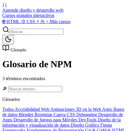
{}
Aprende diseño y desarrollo web
Cursos gratuitos interactivos
🌐
HTML
🎨
CSS
⚡
JS
+
Más cursos
Glosario
Glosario de NPM
3 términos encontrados
🔎
Glosarios
Todos
Accesibilidad Web
Animaciones 3D en la Web
Astro
Bases
de datos
Blender
Bootstrap
Canva
CSS
Debugging
Desarrollo de
Apps
Desarrollo de Juegos para Móviles
DevTools
Diseño de la
información y visualización de datos
Diseño Gráfico
Figma
Frameworks
Fundamentos de Programación
Git & GitHub
HTML