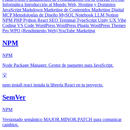
Informática
Introducción al Mundo Web, Hosting y Dominios
JavaScript
Markdown
Marketing de Contenidos
Marketing Digital
MCP
Metodologías de Diseño
MySQL
Notebook LLM
Notion
NPM
PHP
Python
React
SEO
Terminal
TypeScript
Unity
UX
Vibe
Coding
VS Code
WordPress
WordPress Plugin
WordPress Themes
Pro
WPO (Rendimiento Web)
YouTube Marketing
NPM
NPM
Node Package Manager. Gestor de paquetes para JavaScript.
💡
npm install react instala la librería React en tu proyecto.
SemVer
NPM
Versionado semántico MAJOR.MINOR.PATCH para comunicar
cambios.