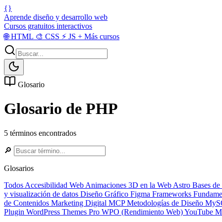
{}
Aprende diseño y desarrollo web
Cursos gratuitos interactivos
🌐
HTML
🎨
CSS
⚡
JS
+
Más cursos
Glosario
Glosario de PHP
5 términos encontrados
🔎
Glosarios
Todos
Accesibilidad Web
Animaciones 3D en la Web
Astro
Bases de
y visualización de datos
Diseño Gráfico
Figma
Frameworks
Fundame
de Contenidos
Marketing Digital
MCP
Metodologías de Diseño
MyS
Plugin
WordPress Themes Pro
WPO (Rendimiento Web)
YouTube Ma