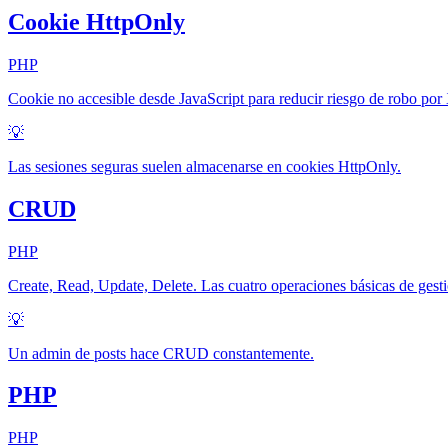
Cookie HttpOnly
PHP
Cookie no accesible desde JavaScript para reducir riesgo de robo por
💡
Las sesiones seguras suelen almacenarse en cookies HttpOnly.
CRUD
PHP
Create, Read, Update, Delete. Las cuatro operaciones básicas de gesti
💡
Un admin de posts hace CRUD constantemente.
PHP
PHP