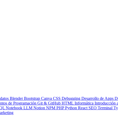
 datos
Blender
Bootstrap
Canva
CSS
Debugging
Desarrollo de Apps
D
ntos de Programación
Git & GitHub
HTML
Informática
Introducción
QL
Notebook LLM
Notion
NPM
PHP
Python
React
SEO
Terminal
Ty
rketing