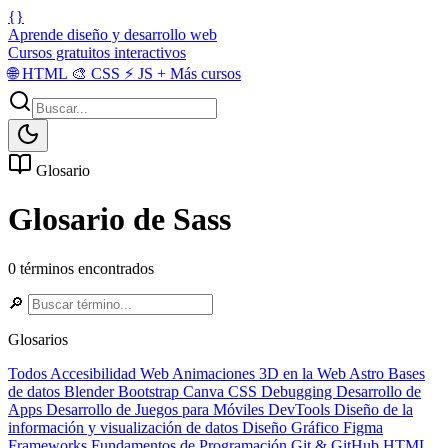
{}
Aprende diseño y desarrollo web
Cursos gratuitos interactivos
🌐
HTML
🎨
CSS
⚡
JS
+
Más cursos
Glosario
Glosario de Sass
0 términos encontrados
🔎
Glosarios
Todos
Accesibilidad Web
Animaciones 3D en la Web
Astro
Bases
de datos
Blender
Bootstrap
Canva
CSS
Debugging
Desarrollo de
Apps
Desarrollo de Juegos para Móviles
DevTools
Diseño de la
información y visualización de datos
Diseño Gráfico
Figma
Frameworks
Fundamentos de Programación
Git & GitHub
HTML