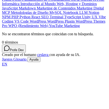
Informática
Introducción al Mundo Web, Hosting y Dominios
JavaScript
Markdown
Marketing de Contenidos
Marketing Digital
MCP
Metodologías de Diseño
MySQL
Notebook LLM
Notion
NPM
PHP
Python
React
SEO
Terminal
TypeScript
Unity
UX
Vibe
Coding
VS Code
WordPress
WordPress Plugin
WordPress Themes
Pro
WPO (Rendimiento Web)
YouTube Marketing
No se encontraron términos que coincidan con tu búsqueda.
0
términos
Profe Dev
Creado por el humano
ceslava
con ayuda de su IA.
Juegos
Glosario
Ayuda
EN