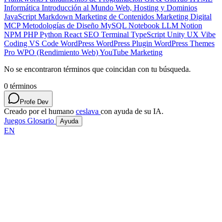
Informática
Introducción al Mundo Web, Hosting y Dominios
JavaScript
Markdown
Marketing de Contenidos
Marketing Digital
MCP
Metodologías de Diseño
MySQL
Notebook LLM
Notion
NPM
PHP
Python
React
SEO
Terminal
TypeScript
Unity
UX
Vibe
Coding
VS Code
WordPress
WordPress Plugin
WordPress Themes
Pro
WPO (Rendimiento Web)
YouTube Marketing
No se encontraron términos que coincidan con tu búsqueda.
0
términos
Profe Dev
Creado por el humano
ceslava
con ayuda de su IA.
Juegos
Glosario
Ayuda
EN