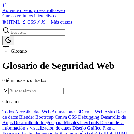
{}
Aprende diseño y desarrollo web
Cursos gratuitos interactivos
🌐
HTML
🎨
CSS
⚡
JS
+
Más cursos
Glosario
Glosario de Seguridad Web
0 términos encontrados
🔎
Glosarios
Todos
Accesibilidad Web
Animaciones 3D en la Web
Astro
Bases
de datos
Blender
Bootstrap
Canva
CSS
Debugging
Desarrollo de
Apps
Desarrollo de Juegos para Móviles
DevTools
Diseño de la
información y visualización de datos
Diseño Gráfico
Figma
Frameworks
Fundamentos de Programación
Git & GitHub
HTML