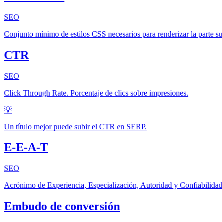
SEO
Conjunto mínimo de estilos CSS necesarios para renderizar la parte s
CTR
SEO
Click Through Rate. Porcentaje de clics sobre impresiones.
💡
Un título mejor puede subir el CTR en SERP.
E-E-A-T
SEO
Acrónimo de Experiencia, Especialización, Autoridad y Confiabilidad (
Embudo de conversión