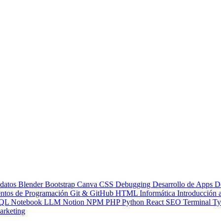
 datos
Blender
Bootstrap
Canva
CSS
Debugging
Desarrollo de Apps
D
ntos de Programación
Git & GitHub
HTML
Informática
Introducción
QL
Notebook LLM
Notion
NPM
PHP
Python
React
SEO
Terminal
Ty
rketing