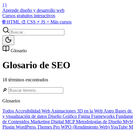
{}
Aprende diseño y desarrollo web
Cursos gratuitos interactivos
🌐
HTML
🎨
CSS
⚡
JS
+
Más cursos
Glosario
Glosario de SEO
18 términos encontrados
🔎
Glosarios
Todos
Accesibilidad Web
Animaciones 3D en la Web
Astro
Bases de
y visualización de datos
Diseño Gráfico
Figma
Frameworks
Fundame
de Contenidos
Marketing Digital
MCP
Metodologías de Diseño
MyS
Plugin
WordPress Themes Pro
WPO (Rendimiento Web)
YouTube Ma