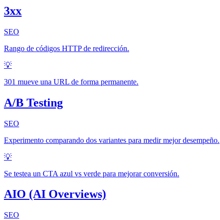
3xx
SEO
Rango de códigos HTTP de redirección.
💡
301 mueve una URL de forma permanente.
A/B Testing
SEO
Experimento comparando dos variantes para medir mejor desempeño.
💡
Se testea un CTA azul vs verde para mejorar conversión.
AIO (AI Overviews)
SEO