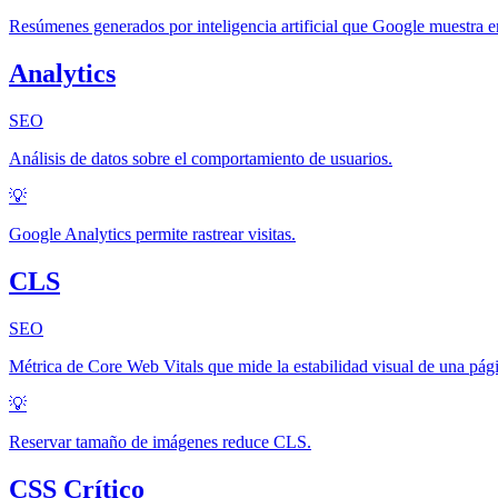
Resúmenes generados por inteligencia artificial que Google muestra en
Analytics
SEO
Análisis de datos sobre el comportamiento de usuarios.
💡
Google Analytics permite rastrear visitas.
CLS
SEO
Métrica de Core Web Vitals que mide la estabilidad visual de una pág
💡
Reservar tamaño de imágenes reduce CLS.
CSS Crítico