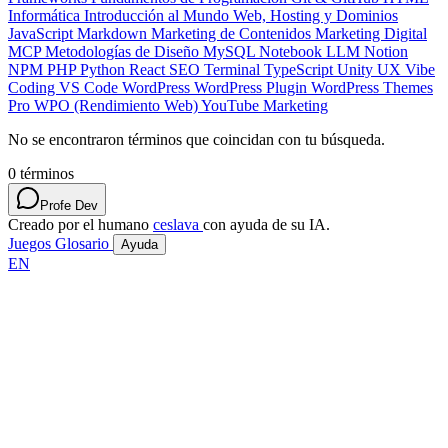
Informática
Introducción al Mundo Web, Hosting y Dominios
JavaScript
Markdown
Marketing de Contenidos
Marketing Digital
MCP
Metodologías de Diseño
MySQL
Notebook LLM
Notion
NPM
PHP
Python
React
SEO
Terminal
TypeScript
Unity
UX
Vibe
Coding
VS Code
WordPress
WordPress Plugin
WordPress Themes
Pro
WPO (Rendimiento Web)
YouTube Marketing
No se encontraron términos que coincidan con tu búsqueda.
0
términos
Profe Dev
Creado por el humano
ceslava
con ayuda de su IA.
Juegos
Glosario
Ayuda
EN