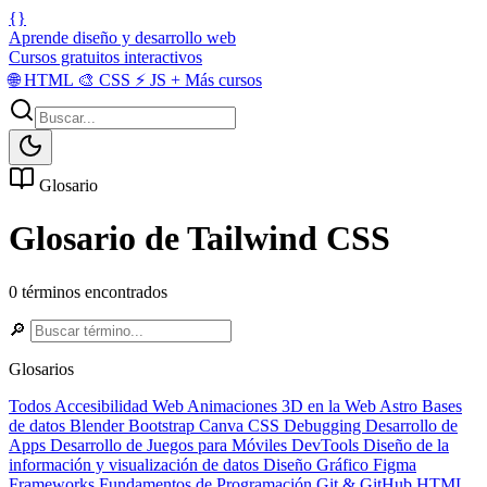
{}
Aprende diseño y desarrollo web
Cursos gratuitos interactivos
🌐
HTML
🎨
CSS
⚡
JS
+
Más cursos
Glosario
Glosario de Tailwind CSS
0 términos encontrados
🔎
Glosarios
Todos
Accesibilidad Web
Animaciones 3D en la Web
Astro
Bases
de datos
Blender
Bootstrap
Canva
CSS
Debugging
Desarrollo de
Apps
Desarrollo de Juegos para Móviles
DevTools
Diseño de la
información y visualización de datos
Diseño Gráfico
Figma
Frameworks
Fundamentos de Programación
Git & GitHub
HTML