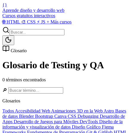
{}
Aprende diseño y desarrollo web
Cursos gratuitos interactivos
🌐
HTML
🎨
CSS
⚡
JS
+
Más cursos
Glosario
Glosario de Testing y QA
0 términos encontrados
🔎
Glosarios
Todos
Accesibilidad Web
Animaciones 3D en la Web
Astro
Bases
de datos
Blender
Bootstrap
Canva
CSS
Debugging
Desarrollo de
Apps
Desarrollo de Juegos para Móviles
DevTools
Diseño de la
información y visualización de datos
Diseño Gráfico
Figma
Frameworks
Fundamentos de Programación
Git & GitHub
HTML