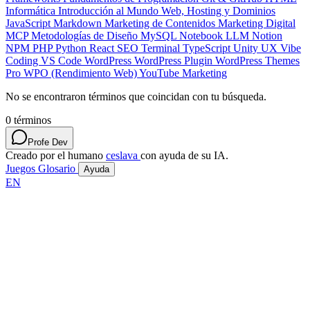
Informática
Introducción al Mundo Web, Hosting y Dominios
JavaScript
Markdown
Marketing de Contenidos
Marketing Digital
MCP
Metodologías de Diseño
MySQL
Notebook LLM
Notion
NPM
PHP
Python
React
SEO
Terminal
TypeScript
Unity
UX
Vibe
Coding
VS Code
WordPress
WordPress Plugin
WordPress Themes
Pro
WPO (Rendimiento Web)
YouTube Marketing
No se encontraron términos que coincidan con tu búsqueda.
0
términos
Profe Dev
Creado por el humano
ceslava
con ayuda de su IA.
Juegos
Glosario
Ayuda
EN