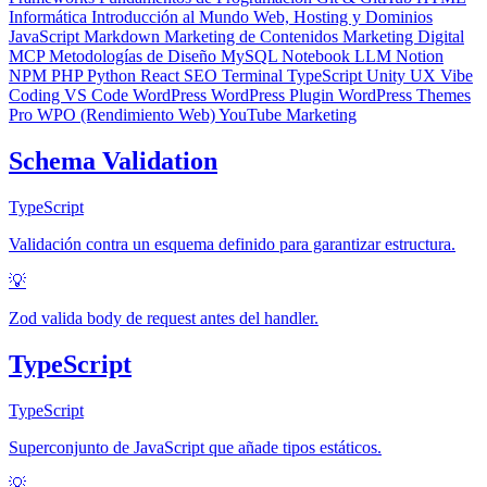
Informática
Introducción al Mundo Web, Hosting y Dominios
JavaScript
Markdown
Marketing de Contenidos
Marketing Digital
MCP
Metodologías de Diseño
MySQL
Notebook LLM
Notion
NPM
PHP
Python
React
SEO
Terminal
TypeScript
Unity
UX
Vibe
Coding
VS Code
WordPress
WordPress Plugin
WordPress Themes
Pro
WPO (Rendimiento Web)
YouTube Marketing
Schema Validation
TypeScript
Validación contra un esquema definido para garantizar estructura.
💡
Zod valida body de request antes del handler.
TypeScript
TypeScript
Superconjunto de JavaScript que añade tipos estáticos.
💡