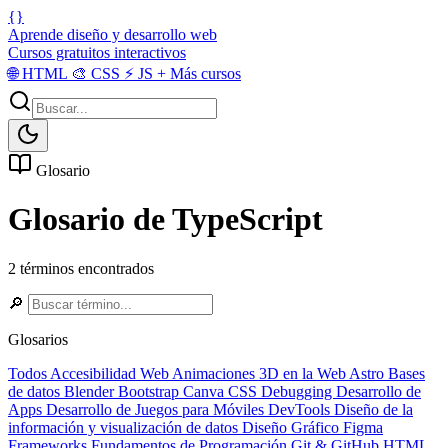
{}
Aprende diseño y desarrollo web
Cursos gratuitos interactivos
🌐
HTML
🎨
CSS
⚡
JS
+
Más cursos
Glosario
Glosario de TypeScript
2 términos encontrados
🔎
Glosarios
Todos
Accesibilidad Web
Animaciones 3D en la Web
Astro
Bases
de datos
Blender
Bootstrap
Canva
CSS
Debugging
Desarrollo de
Apps
Desarrollo de Juegos para Móviles
DevTools
Diseño de la
información y visualización de datos
Diseño Gráfico
Figma
Frameworks
Fundamentos de Programación
Git & GitHub
HTML