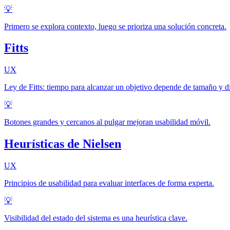
💡
Primero se explora contexto, luego se prioriza una solución concreta.
Fitts
UX
Ley de Fitts: tiempo para alcanzar un objetivo depende de tamaño y di
💡
Botones grandes y cercanos al pulgar mejoran usabilidad móvil.
Heurísticas de Nielsen
UX
Principios de usabilidad para evaluar interfaces de forma experta.
💡
Visibilidad del estado del sistema es una heurística clave.