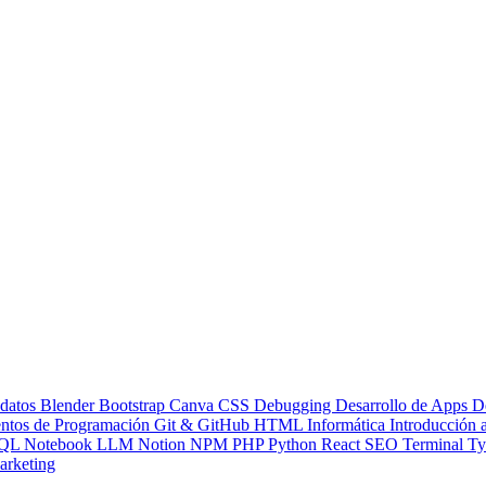
 datos
Blender
Bootstrap
Canva
CSS
Debugging
Desarrollo de Apps
D
ntos de Programación
Git & GitHub
HTML
Informática
Introducción
QL
Notebook LLM
Notion
NPM
PHP
Python
React
SEO
Terminal
Ty
rketing