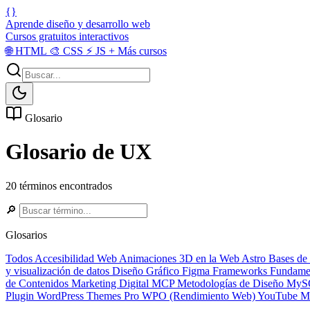
{}
Aprende diseño y desarrollo web
Cursos gratuitos interactivos
🌐
HTML
🎨
CSS
⚡
JS
+
Más cursos
Glosario
Glosario de UX
20 términos encontrados
🔎
Glosarios
Todos
Accesibilidad Web
Animaciones 3D en la Web
Astro
Bases de
y visualización de datos
Diseño Gráfico
Figma
Frameworks
Fundame
de Contenidos
Marketing Digital
MCP
Metodologías de Diseño
MyS
Plugin
WordPress Themes Pro
WPO (Rendimiento Web)
YouTube Ma