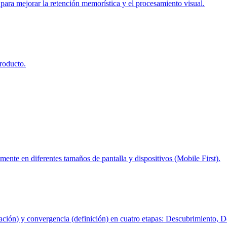
ara mejorar la retención memorística y el procesamiento visual.
roducto.
mente en diferentes tamaños de pantalla y dispositivos (Mobile First).
ación) y convergencia (definición) en cuatro etapas: Descubrimiento, De