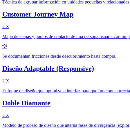
Técnica de agrupar información en unidades pequeñas y relacionadas p
Customer Journey Map
UX
Mapa de etapas y puntos de contacto de una persona usuaria con un p
💡
Se documentan fricciones desde descubrimiento hasta compra.
Diseño Adaptable (Responsive)
UX
Enfoque de diseño que optimiza la interfaz para que funcione correcta
Doble Diamante
UX
Modelo de proceso de diseño que alterna fases de divergencia (explor