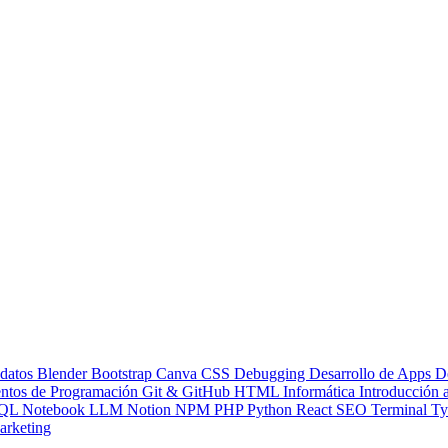
 datos
Blender
Bootstrap
Canva
CSS
Debugging
Desarrollo de Apps
D
ntos de Programación
Git & GitHub
HTML
Informática
Introducción
QL
Notebook LLM
Notion
NPM
PHP
Python
React
SEO
Terminal
Ty
rketing