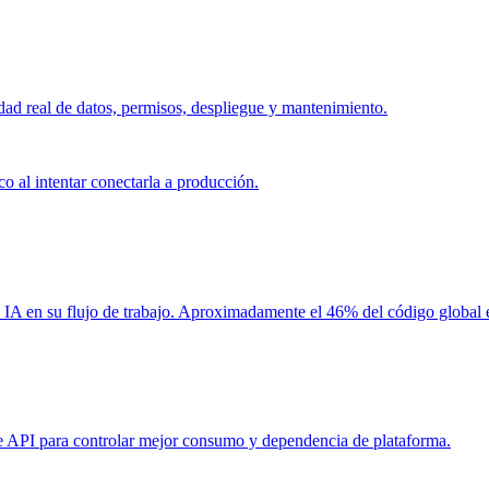
d real de datos, permisos, despliegue y mantenimiento.
co al intentar conectarla a producción.
e IA en su flujo de trabajo. Aproximadamente el 46% del código global 
e API para controlar mejor consumo y dependencia de plataforma.