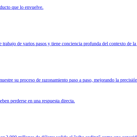
ducto que lo envuelve.
e trabajo de varios pasos y tiene conciencia profunda del contexto de la
uestre su proceso de razonamiento paso a paso, mejorando la precisión 
eben perderse en una respuesta directa.