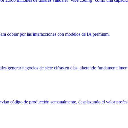
or 2.000 millones de dólares valida el "vibe coding" como una capacida
ara cobrar por las interacciones con modelos de IA premium.
s generar negocios de siete cifras en días, alterando fundamentalmen
ían código de producción semanalmente, desplazando el valor profesion