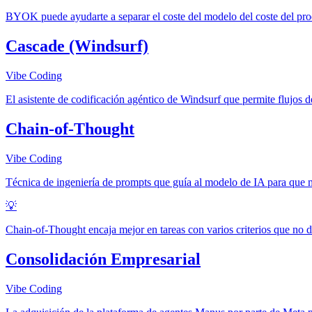
BYOK puede ayudarte a separar el coste del modelo del coste del pro
Cascade (Windsurf)
Vibe Coding
El asistente de codificación agéntico de Windsurf que permite flujos d
Chain-of-Thought
Vibe Coding
Técnica de ingeniería de prompts que guía al modelo de IA para que m
💡
Chain-of-Thought encaja mejor en tareas con varios criterios que no d
Consolidación Empresarial
Vibe Coding