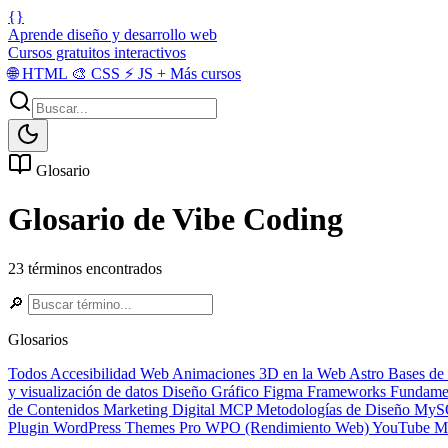
{}
Aprende diseño y desarrollo web
Cursos gratuitos interactivos
🌐
HTML
🎨
CSS
⚡
JS
+
Más cursos
Glosario
Glosario de Vibe Coding
23 términos encontrados
🔎
Glosarios
Todos
Accesibilidad Web
Animaciones 3D en la Web
Astro
Bases de
y visualización de datos
Diseño Gráfico
Figma
Frameworks
Fundame
de Contenidos
Marketing Digital
MCP
Metodologías de Diseño
MyS
Plugin
WordPress Themes Pro
WPO (Rendimiento Web)
YouTube Ma