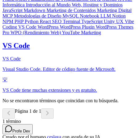
Informática
Introducción al Mundo Web, Hosting y Dominios
JavaScript
Markdown
Marketing de Contenidos
Marketing Digital
MCP
Metodologías de Diseño
MySQL
Notebook LLM
Notion
NPM
PHP
Python
React
SEO
Terminal
TypeScript
Unity
UX
Vibe
Coding
VS Code
WordPress
WordPress Plugin
WordPress Themes
Pro
WPO (Rendimiento Web)
YouTube Marketing
VS Code
VS Code
Visual Studio Code. Editor de código fuente de Microsoft.
💡
VS Code tiene muchas extensiones y es gratuito.
No se encontraron términos que coincidan con tu búsqueda.
Página 1 de 1
1
término
Profe Dev
Creado por el humano
ceslava
con ayuda de su IA.