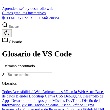
{}
Aprende diseño y desarrollo web
Cursos gratuitos interactivos
🌐
HTML
🎨
CSS
⚡
JS
+
Más cursos
Glosario
Glosario de VS Code
1 término encontrado
🔎
Glosarios
Todos
Accesibilidad Web
Animaciones 3D en la Web
Astro
Bases
de datos
Blender
Bootstrap
Canva
CSS
Debugging
Desarrollo de
Apps
Desarrollo de Juegos para Móviles
DevTools
Diseño de la
información y visualización de datos
Diseño Gráfico
Figma
Frameworks
Fundamentos de Programación
Git & GitHub
HTML