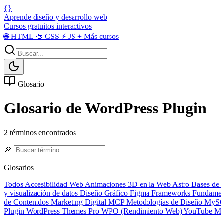
{}
Aprende diseño y desarrollo web
Cursos gratuitos interactivos
🌐
HTML
🎨
CSS
⚡
JS
+
Más cursos
Glosario
Glosario de WordPress Plugin
2 términos encontrados
🔎
Glosarios
Todos
Accesibilidad Web
Animaciones 3D en la Web
Astro
Bases de
y visualización de datos
Diseño Gráfico
Figma
Frameworks
Fundame
de Contenidos
Marketing Digital
MCP
Metodologías de Diseño
MyS
Plugin
WordPress Themes Pro
WPO (Rendimiento Web)
YouTube Ma