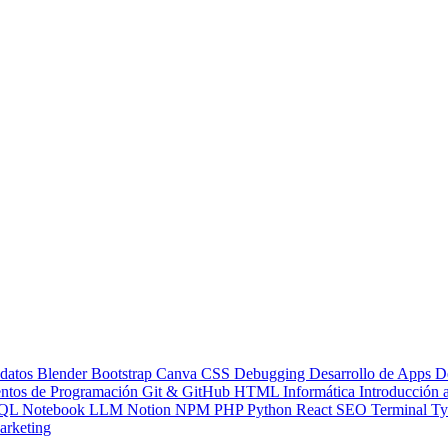
 datos
Blender
Bootstrap
Canva
CSS
Debugging
Desarrollo de Apps
D
ntos de Programación
Git & GitHub
HTML
Informática
Introducción
QL
Notebook LLM
Notion
NPM
PHP
Python
React
SEO
Terminal
Ty
rketing