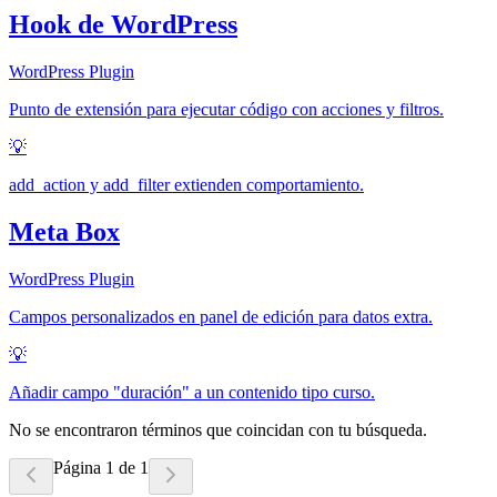
Hook de WordPress
WordPress Plugin
Punto de extensión para ejecutar código con acciones y filtros.
💡
add_action y add_filter extienden comportamiento.
Meta Box
WordPress Plugin
Campos personalizados en panel de edición para datos extra.
💡
Añadir campo "duración" a un contenido tipo curso.
No se encontraron términos que coincidan con tu búsqueda.
Página 1 de 1