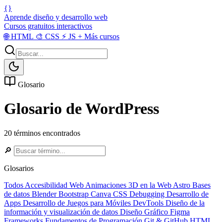
{}
Aprende diseño y desarrollo web
Cursos gratuitos interactivos
🌐
HTML
🎨
CSS
⚡
JS
+
Más cursos
Glosario
Glosario de WordPress
20 términos encontrados
🔎
Glosarios
Todos
Accesibilidad Web
Animaciones 3D en la Web
Astro
Bases
de datos
Blender
Bootstrap
Canva
CSS
Debugging
Desarrollo de
Apps
Desarrollo de Juegos para Móviles
DevTools
Diseño de la
información y visualización de datos
Diseño Gráfico
Figma
Frameworks
Fundamentos de Programación
Git & GitHub
HTML