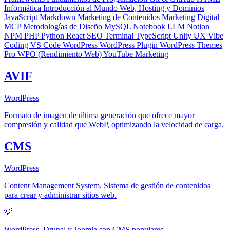
Informática
Introducción al Mundo Web, Hosting y Dominios
JavaScript
Markdown
Marketing de Contenidos
Marketing Digital
MCP
Metodologías de Diseño
MySQL
Notebook LLM
Notion
NPM
PHP
Python
React
SEO
Terminal
TypeScript
Unity
UX
Vibe
Coding
VS Code
WordPress
WordPress Plugin
WordPress Themes
Pro
WPO (Rendimiento Web)
YouTube Marketing
AVIF
WordPress
Formato de imagen de última generación que ofrece mayor
compresión y calidad que WebP, optimizando la velocidad de carga.
CMS
WordPress
Content Management System. Sistema de gestión de contenidos
para crear y administrar sitios web.
💡
WordPress, Drupal y Joomla son CMS populares.