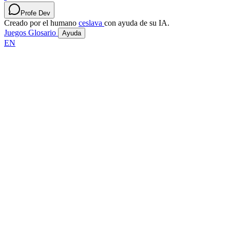
Profe Dev
Creado por el humano
ceslava
con ayuda de su IA.
Juegos
Glosario
Ayuda
EN