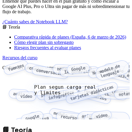
Entiende qué puedes hacer en el plan gratuito y cómo escalar a
Google AI Plus, Pro o Ultra sin pagar de más ni sobredimensionar tu
flujo de trabajo.
¿Cuánto sabes de Notebook LLM?
📘 Teoría
Comparativa rápida de planes (España, 6 de marzo de 2026)
Cómo elegir plan sin sobregasto
Riesgos frecuentes al evaluar planes
Recursos del curso
fuentes
d
e
l
o
d
e
l
e
n
g
u
a
j
a
Código del tema: Plan segun carga real y limites
recursos d
cuaderno
Google
NotebookLM
notas
conversación
m
o
e
IA generativa
aprendizaj
es
Plan segun carga real
tarjetas didácticas
fuentes
cuestionarios
conversa
presentaciones
y limites
infografías
notas
audio
cuaderno
vídeo
modelo de lenguaje
vídeo
Google
asistente de
recursos de aprendizaje
NotebookLM
IA generativa
audio
estudio
📘
Teoría