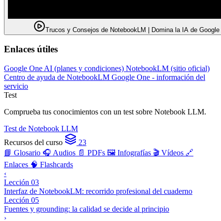
Trucos y Consejos de NotebookLM | Domina la IA de Google
Enlaces útiles
Google One AI (planes y condiciones)
NotebookLM (sitio oficial)
Centro de ayuda de NotebookLM
Google One - información del
servicio
Test
Comprueba tus conocimientos con un test sobre Notebook LLM.
Test de Notebook LLM
Recursos del curso
23
📘 Glosario
🎧 Audios
📄 PDFs
🖼️ Infografías
🎬 Vídeos
🔗
Enlaces
🧠 Flashcards
‹
Lección 03
Interfaz de NotebookLM: recorrido profesional del cuaderno
Lección 05
Fuentes y grounding: la calidad se decide al principio
›