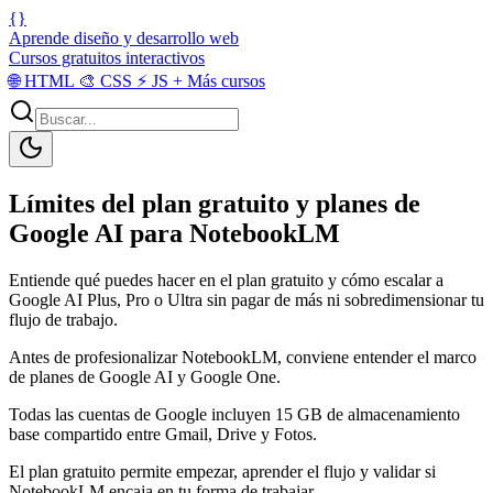
{}
Aprende diseño y desarrollo web
Cursos gratuitos interactivos
🌐
HTML
🎨
CSS
⚡
JS
+
Más cursos
Límites del plan gratuito y planes de
Google AI para NotebookLM
Entiende qué puedes hacer en el plan gratuito y cómo escalar a
Google AI Plus, Pro o Ultra sin pagar de más ni sobredimensionar tu
flujo de trabajo.
Antes de profesionalizar NotebookLM, conviene entender el marco
de planes de Google AI y Google One.
Todas las cuentas de Google incluyen 15 GB de almacenamiento
base compartido entre Gmail, Drive y Fotos.
El plan gratuito permite empezar, aprender el flujo y validar si
NotebookLM encaja en tu forma de trabajar.