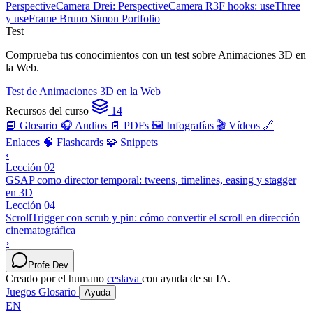
PerspectiveCamera
Drei: PerspectiveCamera
R3F hooks: useThree
y useFrame
Bruno Simon Portfolio
Test
Comprueba tus conocimientos con un test sobre Animaciones 3D en
la Web.
Test de Animaciones 3D en la Web
Recursos del curso
14
📘 Glosario
🎧 Audios
📄 PDFs
🖼️ Infografías
🎬 Vídeos
🔗
Enlaces
🧠 Flashcards
🧩 Snippets
‹
Lección 02
GSAP como director temporal: tweens, timelines, easing y stagger
en 3D
Lección 04
ScrollTrigger con scrub y pin: cómo convertir el scroll en dirección
cinematográfica
›
Profe Dev
Creado por el humano
ceslava
con ayuda de su IA.
Juegos
Glosario
Ayuda
EN