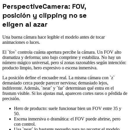
PerspectiveCamera: FOV,
posición y clipping no se
eligen al azar
Una buena cámara hace legible el modelo antes de tocar
animaciones o luces.
El `fov` controla cuánta apertura percibe la cámara. Un FOV alto
dramatiza y deforma; uno bajo comprime y estabiliza. No hay un
número mágico universal, pero sí zonas razonables según intención:
producto limpio, hero expresivo o escena inmersiva.
La posición define el encuadre real. La misma cámara con `z`
demasiado cerca puede parecer nerviosa; demasiado lejos,
indiferente. Además, `near` y `far` determinan qué entra en el
frustum visible. Si los ajustas mal, aparecen cortes raros o pérdida de
precisión.
Hero de producto: suele funcionar bien un FOV entre 35 y
50.
Escena inmersiva o dramática: el FOV puede abrirse, pero
con control.
Usa `near` lo bastante pequeño para no recortar el modelo,