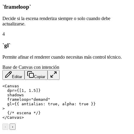
`frameloop`
Decide si la escena renderiza siempre o solo cuando debe
actualizarse.
4
`gl`
Permite afinar el renderer cuando necesitas más control técnico.
Base de Canvas con intención
Editar
Copiar
<
Canvas
dpr
=
{[1,
1.5]}
shadows
frameloop
=
"
demand
"
gl
=
{{
antialias:
true,
alpha:
true
}}
>
</
Canvas
>
‹
›