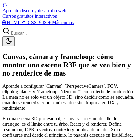
{}
Aprende diseño y desarrollo web
Cursos gratuitos interactivos
🌐
HTML
🎨
CSS
⚡
JS
+
Más cursos
Canvas, cámara y frameloop: cómo
montar una escena R3F que se vea bien y
no renderice de más
Aprende a configurar `Canvas`, `PerspectiveCamera`, FOV,
clipping planes y `frameloop="demand"` con criterio de producción.
La meta no es solo ver un objeto 3D, sino decidir cómo se encuadra,
cuándo se renderiza y por qué esa decisión importa en UX y
rendimiento.
En una escena 3D profesional, `Canvas` no es un detalle de
arranque: es el límite entre tu árbol React y el renderer. Define
resolución, DPR, eventos, contexto y política de render. Si lo
configuras mal desde el principio, lo pagarás después en legibilidad,