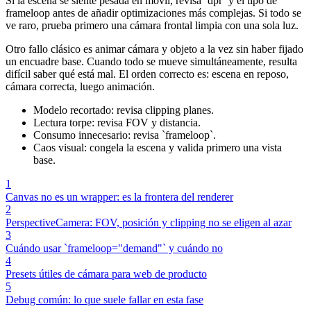
Si la escena se siente pesada en móvil, revisa `dpr` y el tipo de
frameloop antes de añadir optimizaciones más complejas. Si todo se
ve raro, prueba primero una cámara frontal limpia con una sola luz.
Otro fallo clásico es animar cámara y objeto a la vez sin haber fijado
un encuadre base. Cuando todo se mueve simultáneamente, resulta
difícil saber qué está mal. El orden correcto es: escena en reposo,
cámara correcta, luego animación.
Modelo recortado: revisa clipping planes.
Lectura torpe: revisa FOV y distancia.
Consumo innecesario: revisa `frameloop`.
Caos visual: congela la escena y valida primero una vista
base.
1
Canvas no es un wrapper: es la frontera del renderer
2
PerspectiveCamera: FOV, posición y clipping no se eligen al azar
3
Cuándo usar `frameloop="demand"` y cuándo no
4
Presets útiles de cámara para web de producto
5
Debug común: lo que suele fallar en esta fase