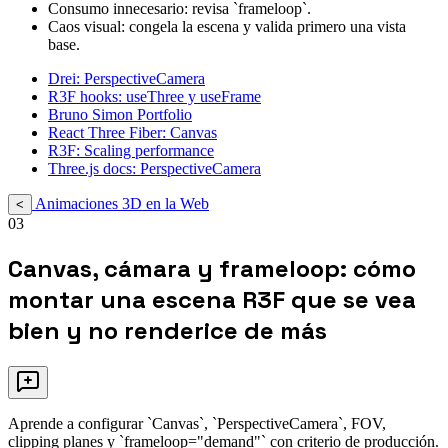
Consumo innecesario: revisa `frameloop`.
Caos visual: congela la escena y valida primero una vista
base.
Drei: PerspectiveCamera
R3F hooks: useThree y useFrame
Bruno Simon Portfolio
React Three Fiber: Canvas
R3F: Scaling performance
Three.js docs: PerspectiveCamera
Animaciones 3D en la Web
<
03
Canvas, cámara y frameloop: cómo
montar una escena R3F que se vea
bien y no renderice de más
Aprende a configurar `Canvas`, `PerspectiveCamera`, FOV,
clipping planes y `frameloop="demand"` con criterio de producción.