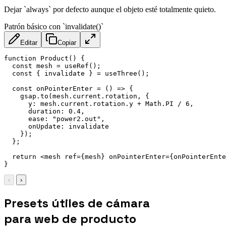
Dejar `always` por defecto aunque el objeto esté totalmente quieto.
Patrón básico con `invalidate()`
Editar
Copiar
function Product() {

  const mesh = useRef();

  const { invalidate } = useThree();

  const onPointerEnter = () => {

    gsap.to(mesh.current.rotation, {

      y: mesh.current.rotation.y + Math.PI / 6,

      duration: 0.4,

      ease: "power2.out",

      onUpdate: invalidate

    });

  };

  return 
<
mesh
ref
=
{mesh}
onPointerEnter
=
{onPointerEnte
}
‹
›
Presets útiles de cámara
para web de producto