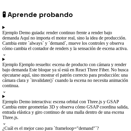
🧪
Aprende probando
Ejemplo
Demo guiada: render continuo frente a render bajo
demanda
Aquí no importa el motor real, sino la idea de producción.
Cambia entre `always` y `demand`, mueve los controles y observa
cómo cambia el contador de renders y la sensación de escena activa.
⌄
Ejemplo
Ejemplo resuelto: escena de producto con cámara y render
bajo demanda
Este bloque ya sí está en React Three Fiber. No busca
ejecutarse aquí, sino mostrar el patrón correcto para producción: una
cámara clara y `invalidate()` cuando la escena no necesita animación
continua.
⌄
Ejemplo
Demo interactiva: escena orbital con Three.js y GSAP
Cambia entre geometrías 3D y observa cómo GSAP coordina salida,
entrada elástica y giro continuo de una malla dentro de una escena
Three.js.
⌄
¿Cuál es el mejor caso para `frameloop="demand"`?