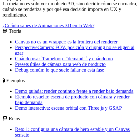
La meta no es solo ver un objeto 3D, sino decidir cómo se encuadra,
cuándo se renderiza y por qué esa decisión importa en UX y
rendimiento.
¿Cuánto sabes de Animaciones 3D en la Web?
📘 Teoría
Canvas no es un wrapper: es la frontera del renderer
PerspectiveCamera: FOV, posición y clipping no se eligen al
azar
Cuándo usar `frameloop="demand"` y cuándo no
Presets útiles de cámara para web de producto
Debug común: lo que suele fallar en esta fase
🧪 Ejemplos
Demo guiada: render continuo frente a render bajo demanda
Ejemplo resuelto: escena de producto con cámara y render
bajo demanda
Demo interactiva: escena orbital con Three.js y GSAP
🏁 Retos
Reto 1: configura una cámara de hero estable y un Canvas
sensato