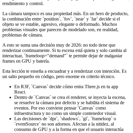
rendimiento y control.
La cámara tampoco es una propiedad más. En un hero de producto,
la combinación entre `position`, `fov`, `near` y `far` decide si el
objeto se ve estable, agresivo, elegante o deformado. Muchos
problemas visuales que parecen de modelado son, en realidad,
problemas de cámara.
A esto se suma una decisión muy de 2026: no todo tiene que
renderizar continuamente. Si tu escena está quieta y solo cambia al
interactuar, `frameloop="demand"` te permite dejar de malgastar
frames en GPU y batería.
Esta lección te enseña a encuadrar y a renderizar con intención. Es
un salto pequeño en código, pero enorme en criterio técnico.
En R3F, `Canvas` decide cómo entra Three.js en tu app
React.
Dentro de `Canvas` se crea el renderer, se inyecta la escena,
se resuelve la cámara por defecto y se habilita el sistema de
eventos. Por eso conviene pensar `Canvas` como
infraestructura y no como un simple contenedor visual.
Las decisiones de `dpr`, `shadows`, `gl`, `frameloop` o
`eventSource` no son adornos. Afectan a la nitidez, al
consumo de GPU y a la forma en que el usuario interactúa