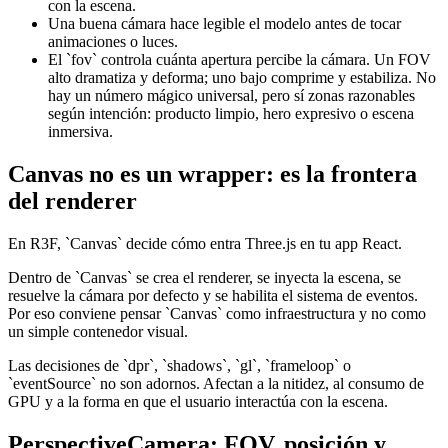
con la escena.
Una buena cámara hace legible el modelo antes de tocar
animaciones o luces.
El `fov` controla cuánta apertura percibe la cámara. Un FOV
alto dramatiza y deforma; uno bajo comprime y estabiliza. No
hay un número mágico universal, pero sí zonas razonables
según intención: producto limpio, hero expresivo o escena
inmersiva.
Canvas no es un wrapper: es la frontera
del renderer
En R3F, `Canvas` decide cómo entra Three.js en tu app React.
Dentro de `Canvas` se crea el renderer, se inyecta la escena, se
resuelve la cámara por defecto y se habilita el sistema de eventos.
Por eso conviene pensar `Canvas` como infraestructura y no como
un simple contenedor visual.
Las decisiones de `dpr`, `shadows`, `gl`, `frameloop` o
`eventSource` no son adornos. Afectan a la nitidez, al consumo de
GPU y a la forma en que el usuario interactúa con la escena.
PerspectiveCamera: FOV, posición y