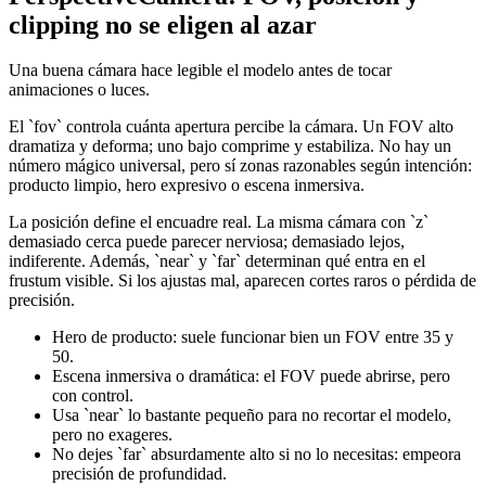
clipping no se eligen al azar
Una buena cámara hace legible el modelo antes de tocar
animaciones o luces.
El `fov` controla cuánta apertura percibe la cámara. Un FOV alto
dramatiza y deforma; uno bajo comprime y estabiliza. No hay un
número mágico universal, pero sí zonas razonables según intención:
producto limpio, hero expresivo o escena inmersiva.
La posición define el encuadre real. La misma cámara con `z`
demasiado cerca puede parecer nerviosa; demasiado lejos,
indiferente. Además, `near` y `far` determinan qué entra en el
frustum visible. Si los ajustas mal, aparecen cortes raros o pérdida de
precisión.
Hero de producto: suele funcionar bien un FOV entre 35 y
50.
Escena inmersiva o dramática: el FOV puede abrirse, pero
con control.
Usa `near` lo bastante pequeño para no recortar el modelo,
pero no exageres.
No dejes `far` absurdamente alto si no lo necesitas: empeora
precisión de profundidad.