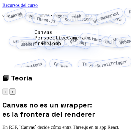
Recursos del curso
P
Canvas
material
Código del tema: Canvas · PerspectiveCamera · frameloop
mesh
camera
GSAP
R3F
geometry
Three.js
ScrollTrigger
Canvas ·
PerspectiveCamera ·
instancedMesh
shader
pin
timeline()
useFrame
WebGP
uniform
HDRI
scrub
frameloop
useRef
ScrollTrigger
Zustand
Canvas
Three.js
GSAP
Drei
R3F
TSL
📘
Teoría
‹
›
Canvas no es un wrapper:
es la frontera del renderer
En R3F, `Canvas` decide cómo entra Three.js en tu app React.