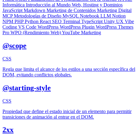
Informática
Introducción al Mundo Web, Hosting y Dominios
JavaScript
Markdown
Marketing de Contenidos
Marketing Digital
MCP
Metodologías de Diseño
MySQL
Notebook LLM
Notion
NPM
PHP
Python
React
SEO
Terminal
TypeScript
Unity
UX
Vibe
Coding
VS Code
WordPress
WordPress Plugin
WordPress Themes
Pro
WPO (Rendimiento Web)
YouTube Marketing
@scope
CSS
Regla que limita el alcance de los estilos a una sección específica del
DOM, evitando conflictos globales.
@starting-style
CSS
Propiedad que define el estado inicial de un elemento para permitir
transiciones de animación al entrar en el DOM.
2xx