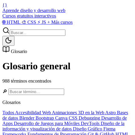
{}
Aprende diseño y desarrollo web
Cursos gratuitos interactivos
🌐
HTML
🎨
CSS
⚡
JS
+
Más cursos
Glosario
Glosario general
988 términos encontrados
🔎
Glosarios
Todos
Accesibilidad Web
Animaciones 3D en la Web
Astro
Bases
de datos
Blender
Bootstrap
Canva
CSS
Debugging
Desarrollo de
Apps
Desarrollo de Juegos para Móviles
DevTools
Diseño de la
información y visualización de datos
Diseño Gráfico
Figma
Frameworks
Fundamentos de Programación
Git & GitHub
HTML