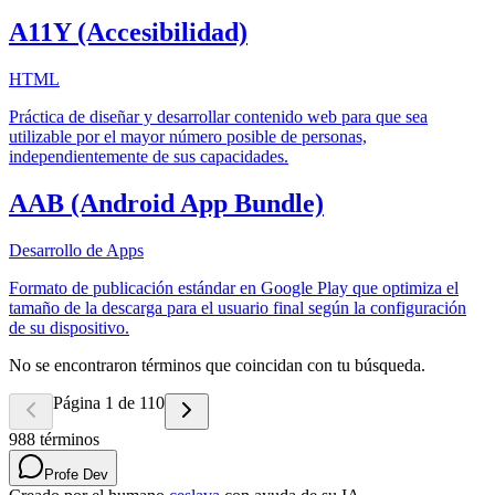
A11Y (Accesibilidad)
HTML
Práctica de diseñar y desarrollar contenido web para que sea
utilizable por el mayor número posible de personas,
independientemente de sus capacidades.
AAB (Android App Bundle)
Desarrollo de Apps
Formato de publicación estándar en Google Play que optimiza el
tamaño de la descarga para el usuario final según la configuración
de su dispositivo.
No se encontraron términos que coincidan con tu búsqueda.
Página 1 de 110
988
términos
Profe Dev