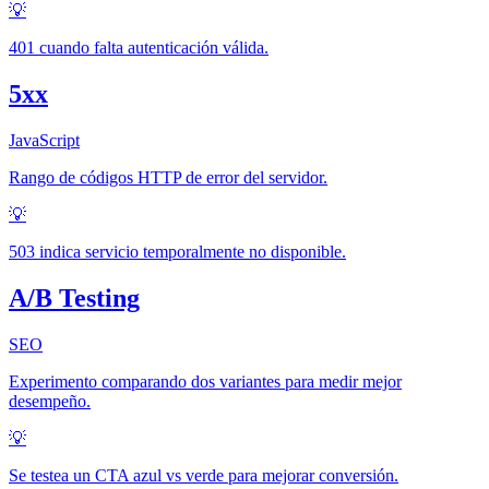
💡
401 cuando falta autenticación válida.
5xx
JavaScript
Rango de códigos HTTP de error del servidor.
💡
503 indica servicio temporalmente no disponible.
A/B Testing
SEO
Experimento comparando dos variantes para medir mejor
desempeño.
💡
Se testea un CTA azul vs verde para mejorar conversión.